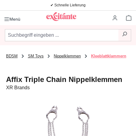
✔ Schnelle Lieferung
Zum Hauptinhalt springen
Wa
Menü
BDSM
SM Toys
Nippelklemmen
Kleeblattklammern
Affix Triple Chain Nippelklemmen
XR Brands
Bildergalerie überspringen