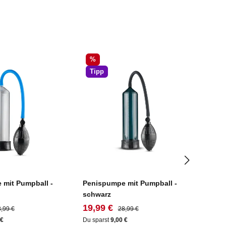
Rabatt
Rab
%
%
Tipp
Tip
 mit Pumpball -
Penispumpe mit Pumpball -
Penis
schwarz
eis:
gulärer Preis:
Verkaufspreis:
Regulärer Preis:
Verk
19,99 €
21,9
,99 €
28,99 €
 €
Du sparst
9,00 €
Du spa