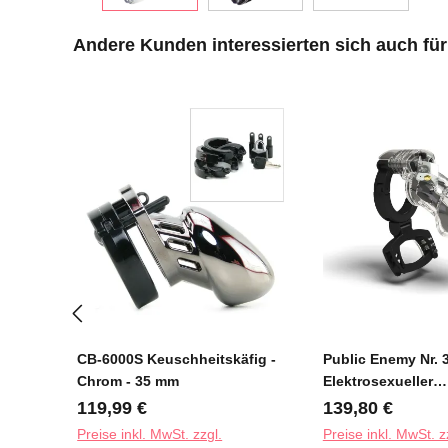
Produktgalerie überspringen
Andere Kunden interessierten sich auch für
CB-6000S Keuschheitskäfig -
Public Enemy Nr. 3
Chrom - 35 mm
Elektrosexueller
Keuschheitskäfig
Regulärer Preis:
Regulärer Preis
119,99 €
139,80 €
Preise inkl. MwSt. zzgl.
Preise inkl. MwSt. z