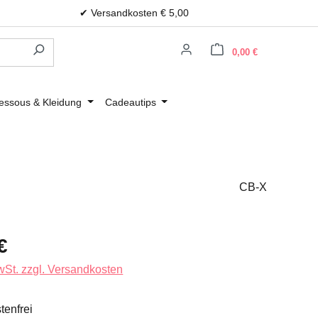
✔ Versandkosten € 5,00
Warenkorb e
0,00 €
essous & Kleidung
Cadeautips
CB-X
s:
€
MwSt. zzgl. Versandkosten
enfrei