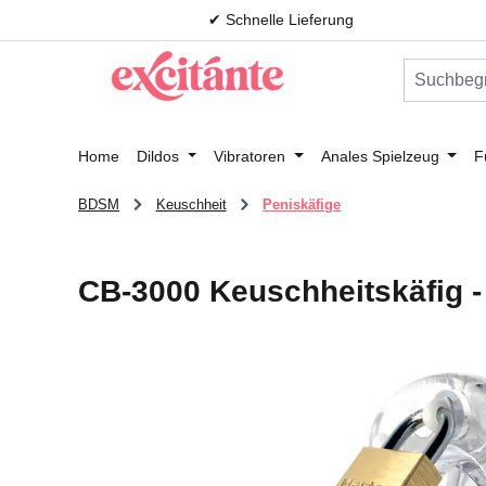
✔ Schnelle Lieferung
m Hauptinhalt springen
Zur Suche springen
Zur Hauptnavigation springen
Home
Dildos
Vibratoren
Anales Spielzeug
F
BDSM
Keuschheit
Peniskäfige
CB-3000 Keuschheitskäfig -
Bildergalerie überspringen