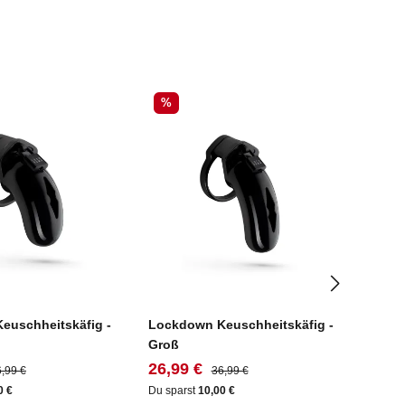
Rabatt
Rab
%
%
euschheitskäfig -
Lockdown Keuschheitskäfig -
Lock-
Groß
Keusc
eis:
gulärer Preis:
Verkaufspreis:
Regulärer Preis:
Verk
26,99 €
29,9
,99 €
36,99 €
0 €
Du sparst
10,00 €
Du spa