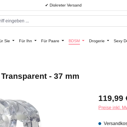
✔ Diskreter Versand
ür Sie
Für Ihn
Für Paare
BDSM
Drogerie
Sexy D
 Transparent - 37 mm
Regulärer Prei
119,99 
Preise inkl. 
Versandkost