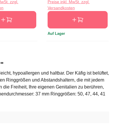
MwSt. zzgl.
Preise inkl. MwSt. zzgl.
Preise
en
Versandkosten
Versa
Auf Lager
Auf L
"
ht, hypoallergen und haltbar. Der Käfig ist belüftet,
nen Ringgrößen und Abstandshaltern, die mit jedem
die Freiheit, Ihre eigenen Genitalien zu berühren,
Innendurchmesser: 37 mm Ringgrößen: 50, 47, 44, 41