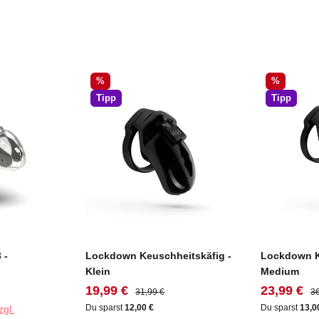
Rabatt
Rabatt
%
%
Tipp
Tipp
 -
Lockdown Keuschheitskäfig -
Lockdown K
Klein
Medium
:
Verkaufspreis:
Regulärer Preis:
Verkaufspr
Re
19,99 €
23,99 €
31,99 €
36
Du sparst
12,00 €
Du sparst
13,0
zgl.