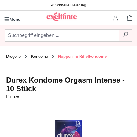
✔ Schnelle Lieferung
Zum Hauptinhalt springen
Wa
Menü
Drogerie
Kondome
Noppen- & Riffelkondome
Durex Kondome Orgasm Intense -
10 Stück
Durex
Bildergalerie überspringen