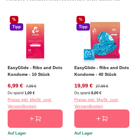
Rabatt
Rabatt
%
%
Tipp
Tipp
EasyGlide - Ribs and Dots
EasyGlide - Ribs and Dots
Kondome - 10 Stück
Kondome - 40 Stück
Verkaufspreis:
Regulärer Preis:
Verkaufspreis:
Regulärer Preis:
6,99 €
19,99 €
7,99 €
27,99 €
Du sparst
1,00 €
Du sparst
8,00 €
Preise inkl. MwSt. zzgl.
Preise inkl. MwSt. zzgl.
Versandkosten
Versandkosten
Auf Lager
Auf Lager