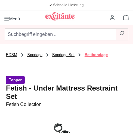
✔ Schnelle Lieferung
Zum Hauptinhalt springen
Wa
Menü
BDSM
Bondage
Bondage-Set
Bettbondage
Topper
Fetish - Under Mattress Restraint
Set
Fetish Collection
Bildergalerie überspringen