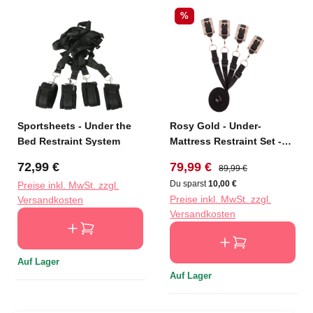
Rabatt
%
Sportsheets - Under the
Rosy Gold - Under-
Bed Restraint System
Mattress Restraint Set -
Schwarz
Regulärer Preis:
Verkaufspreis:
Regulärer Preis:
72,99 €
79,99 €
89,99 €
Du sparst
10,00 €
Preise inkl. MwSt. zzgl.
Preise inkl. MwSt. zzgl.
Versandkosten
Versandkosten
Auf Lager
Auf Lager