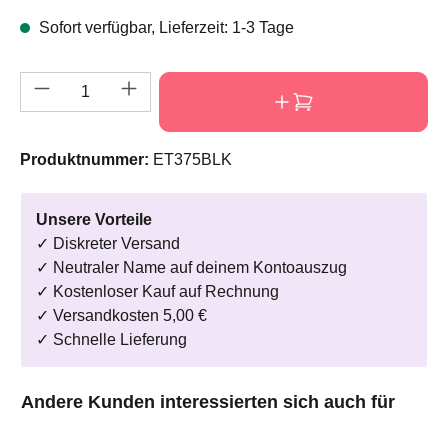
Sofort verfügbar, Lieferzeit: 1-3 Tage
Produkt Anzahl: Gib den gewünschten Wert e
Produktnummer:
ET375BLK
Unsere Vorteile
✓ Diskreter Versand
✓ Neutraler Name auf deinem Kontoauszug
✓ Kostenloser Kauf auf Rechnung
✓ Versandkosten 5,00 €
✓ Schnelle Lieferung
Produktgalerie überspringen
Andere Kunden interessierten sich auch für