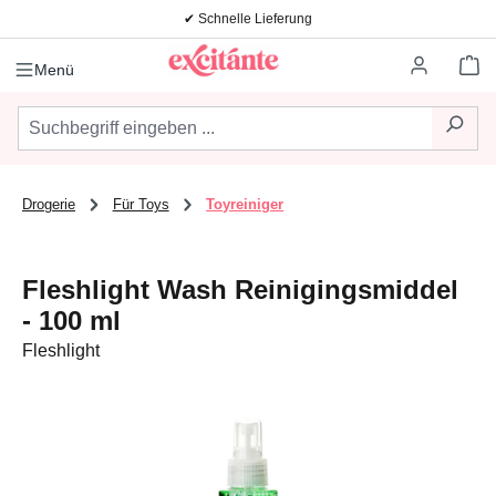
✔ Schnelle Lieferung
Zum Hauptinhalt springen
Wa
Menü
Drogerie
Für Toys
Toyreiniger
Fleshlight Wash Reinigingsmiddel
- 100 ml
Fleshlight
Bildergalerie überspringen