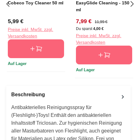
Cobeco Toy Cleaner 50 ml
EasyGlide Cleaning - 150
ml
Regulärer Preis:
Verkaufspreis:
Regulärer Preis:
5,99 €
7,99 €
11,99 €
Du sparst
4,00 €
Preise inkl. MwSt. zzgl.
Preise inkl. MwSt. zzgl.
Versandkosten
Versandkosten
Auf Lager
Auf Lager
Beschreibung
Antibakterielles Reinigungsspray für
(Fleshlight-)Toys! Enthält den antibakteriellen
Inhaltsstoff Triclosan. Zur hygienischen Reinigung
aller Masturbatoren von Fleshlight, auch geeignet
für Materialien aus Latex oder Silikon. Frei von