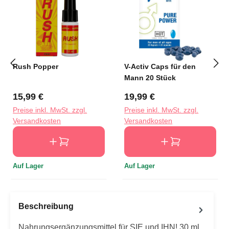
Rush Popper
V-Activ Caps für den
Mann 20 Stück
Regulärer Preis:
Regulärer Preis:
15,99 €
19,99 €
Preise inkl. MwSt. zzgl.
Preise inkl. MwSt. zzgl.
Versandkosten
Versandkosten
Auf Lager
Auf Lager
Beschreibung
Nahrungsergänzungsmittel für SIE und IHN! 30 ml.