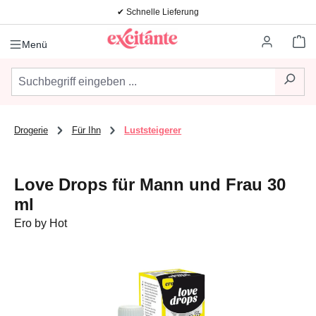
✔ Schnelle Lieferung
Zum Hauptinhalt springen
Wa
Menü
Drogerie
Für Ihn
Luststeigerer
Love Drops für Mann und Frau 30
ml
Ero by Hot
Bildergalerie überspringen