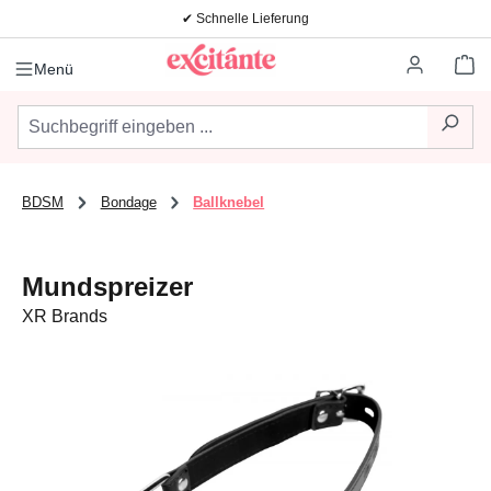
✔ Schnelle Lieferung
Zum Hauptinhalt springen
Wa
Menü
BDSM
Bondage
Ballknebel
Mundspreizer
XR Brands
Bildergalerie überspringen