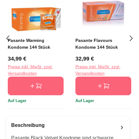
Pasante Warming
Pasante Flavours
Kondome 144 Stück
Kondome 144 Stück
Regulärer Preis:
Regulärer Preis:
34,99 €
32,99 €
Preise inkl. MwSt. zzgl.
Preise inkl. MwSt. zzgl.
Versandkosten
Versandkosten
Auf Lager
Auf Lager
Beschreibung
Pasante Black Velvet Kondome sind schwarze