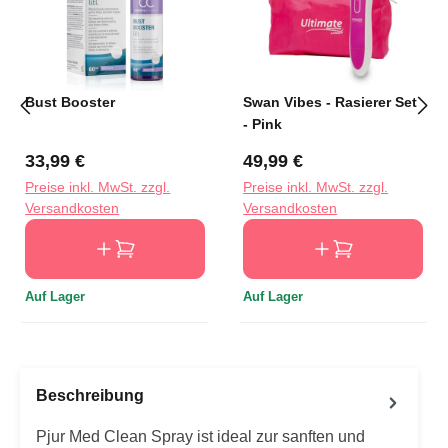
Bust Booster
Swan Vibes - Rasierer Set
- Pink
Regulärer Preis:
Regulärer Preis:
33,99 €
49,99 €
Preise inkl. MwSt. zzgl.
Preise inkl. MwSt. zzgl.
Versandkosten
Versandkosten
Auf Lager
Auf Lager
Beschreibung
Pjur Med Clean Spray ist ideal zur sanften und