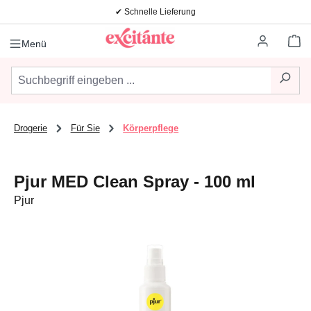
✔ Schnelle Lieferung
Zum Hauptinhalt springen
Wa
Menü
Drogerie
Für Sie
Körperpflege
Pjur MED Clean Spray - 100 ml
Pjur
Bildergalerie überspringen