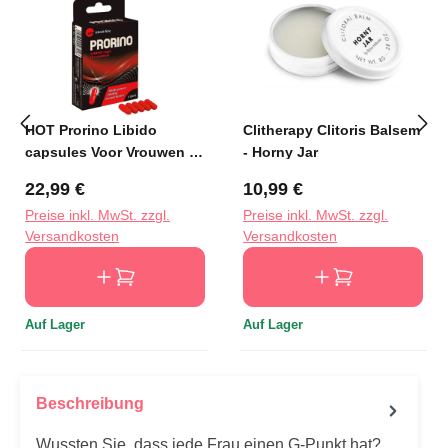
HOT Prorino Libido
Clitherapy Clitoris Balsem
capsules Voor Vrouwen -
- Horny Jar
5 stuks
Regulärer Preis:
Regulärer Preis:
22,99 €
10,99 €
Preise inkl. MwSt. zzgl.
Preise inkl. MwSt. zzgl.
Versandkosten
Versandkosten
Auf Lager
Auf Lager
Beschreibung
Wussten Sie, dass jede Frau einen G-Punkt hat?