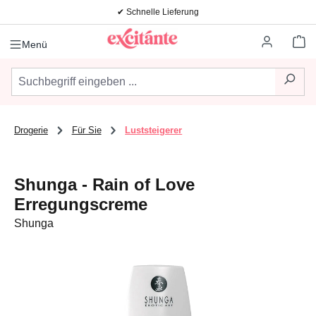
✔ Schnelle Lieferung
Zum Hauptinhalt springen
Wa
Menü
Drogerie
Für Sie
Luststeigerer
Shunga - Rain of Love
Erregungscreme
Shunga
Bildergalerie überspringen