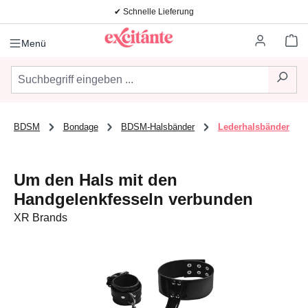
✔ Schnelle Lieferung
Zum Hauptinhalt springen
Wa
Menü
BDSM
Bondage
BDSM-Halsbänder
Lederhalsbänder
Um den Hals mit den
Handgelenkfesseln verbunden
XR Brands
Bildergalerie überspringen