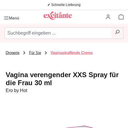
✔ Schnelle Lieferung
Zum Hauptinhalt springen
Wa
Menü
Drogerie
Für Sie
Vaginastraffende Creme
Vagina verengender XXS Spray für
die Frau 30 ml
Ero by Hot
Bildergalerie überspringen