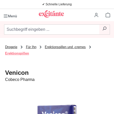
✔ Schnelle Lieferung
Zum Hauptinhalt springen
Wa
Menü
Drogerie
Für Ihn
Erektionspillen und -cremes
Erektionspillen
Venicon
Cobeco Pharma
Bildergalerie überspringen