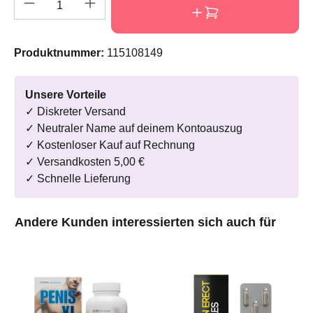
Produkt Anzahl: Gib den gewünschten Wert e
Produktnummer:
115108149
Unsere Vorteile
✓ Diskreter Versand
✓ Neutraler Name auf deinem Kontoauszug
✓ Kostenloser Kauf auf Rechnung
✓ Versandkosten 5,00 €
✓ Schnelle Lieferung
Produktgalerie überspringen
Andere Kunden interessierten sich auch für