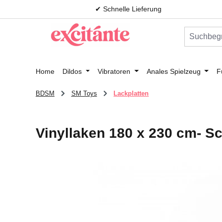
✔ Schnelle Lieferung
m Hauptinhalt springen
Zur Suche springen
Zur Hauptnavigation springen
Home
Dildos
Vibratoren
Anales Spielzeug
F
BDSM
SM Toys
Lackplatten
Vinyllaken 180 x 230 cm- S
Bildergalerie überspringen