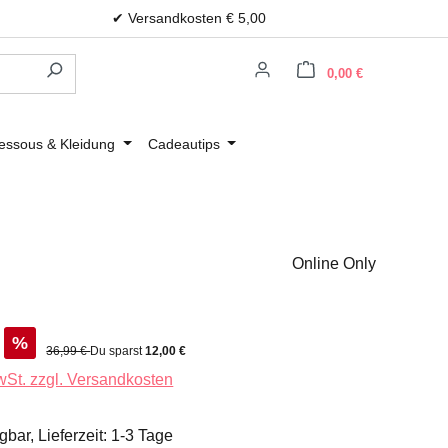
✔ Versandkosten € 5,00
Warenkorb e
0,00 €
essous & Kleidung
Cadeautips
Online Only
%
Regulärer Preis:
36,99 €
Du sparst
12,00 €
MwSt. zzgl. Versandkosten
gbar, Lieferzeit: 1-3 Tage