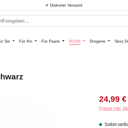
✔ Diskreter Versand
ür Sie
Für Ihn
Für Paare
BDSM
Drogerie
Sexy D
chwarz
Verkaufspreis:
24,99 €
Preise inkl. 
Sofort verfü