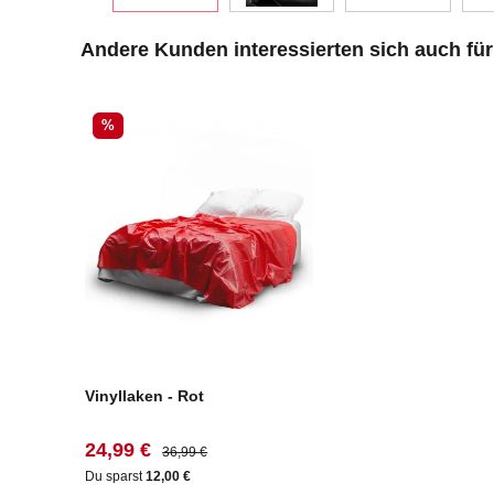
Produktgalerie überspringen
Andere Kunden interessierten sich auch für
Rabatt
%
Vinyllaken - Rot
Verkaufspreis:
Regulärer Preis:
24,99 €
36,99 €
Du sparst
12,00 €