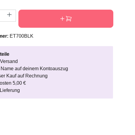
nzahl: Gib den gewünschten Wert ein oder
mer:
ET700BLK
teile
 Versand
r Name auf deinem Kontoauszug
ser Kauf auf Rechnung
osten 5,00 €
Lieferung