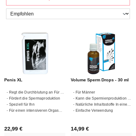
Penis XL
Volume Sperm Drops - 30 ml
- Regt die Durchblutung an Für eine lang anhaltende Erektion
- Für Männer
- Fördert die Spermaproduktion
- Kann die Spermienproduktion fördern
- Speziell für Ihn
- Natürliche Inhaltsstoffe In einer praktischen Flasche
- Für einen intensiveren Orgasmus
- Einfache Verwendung
Regulärer Preis:
Regulärer Preis:
22,99 €
14,99 €