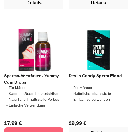
Details
Details
Sperma-Verstärker - Yummy
Devils Candy Sperm Flood
Cum Drops
- Für Männer
- Für Männer
- Kann die Spermienproduktion fördern
- Natürliche Inhaltsstoffe
- Natürliche Inhaltsstoffe Verbessert den Geschmack
- Einfach zu verwenden
- Einfache Verwendung
Regulärer Preis:
Regulärer Preis:
17,99 €
29,99 €