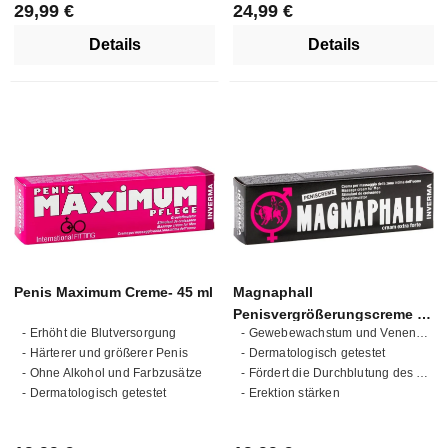
Regulärer Preis:
Regulärer Preis:
29,99 €
24,99 €
Details
Details
Penis Maximum Creme- 45 ml
Magnaphall
Penisvergrößerungscreme –
- Erhöht die Blutversorgung
- Gewebewachstum und Venenerweiterung
45 ml
- Härterer und größerer Penis
- Dermatologisch getestet
- Ohne Alkohol und Farbzusätze
- Fördert die Durchblutung des Penis
- Dermatologisch getestet
- Erektion stärken