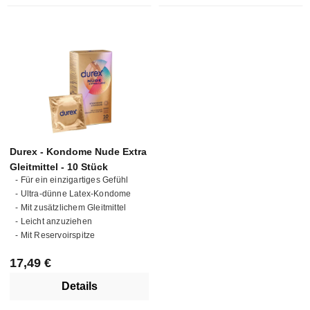
Durex - Kondome Nude Extra
Gleitmittel - 10 Stück
- Für ein einzigartiges Gefühl
- Ultra-dünne Latex-Kondome
- Mit zusätzlichem Gleitmittel
- Leicht anzuziehen
- Mit Reservoirspitze
Regulärer Preis:
17,49 €
Details