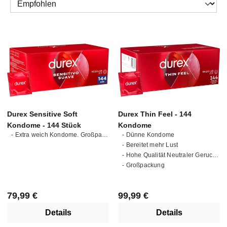
Durex Sensitive Soft
Durex Thin Feel - 144
Kondome - 144 Stück
Kondome
- Extra weich Kondome. Großpackung. Einfach anzuziehen. Komfortable Passform. Mit Gleitmittel auf Silikonbasis.
- Dünne Kondome
- Bereitet mehr Lust
- Hohe Qualität Neutraler Geruch und Geschmack
- Großpackung
Regulärer Preis:
Regulärer Preis:
79,99 €
99,99 €
Details
Details