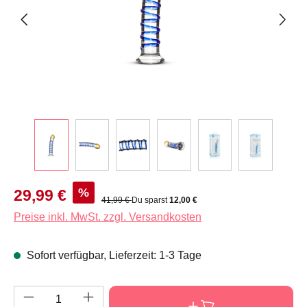
Verkaufspreis:
%
29,99 €
Regulärer Preis:
41,99 €
Du sparst
12,00 €
Preise inkl. MwSt. zzgl. Versandkosten
Sofort verfügbar, Lieferzeit: 1-3 Tage
Produkt Anzahl: Gib den gewünschten Wert e