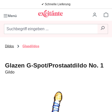
✔ Schnelle Lieferung
Zum Hauptinhalt springen
Wa
Menü
Dildos
Glasdildos
Glazen G-Spot/Prostaatdildo No. 1
Gildo
Bildergalerie überspringen