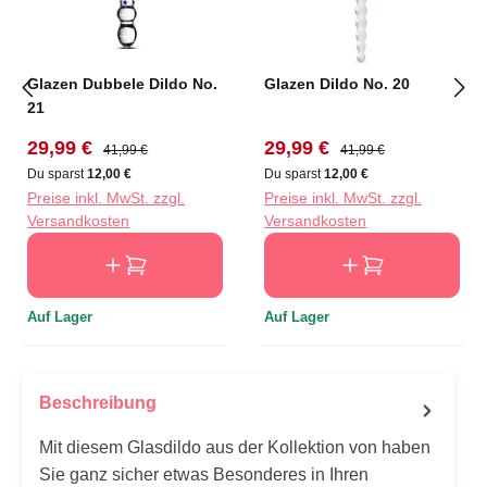
Glazen Dubbele Dildo No.
Glazen Dildo No. 20
21
Verkaufspreis:
Regulärer Preis:
Verkaufspreis:
Regulärer Preis:
29,99 €
29,99 €
41,99 €
41,99 €
Du sparst
12,00 €
Du sparst
12,00 €
Preise inkl. MwSt. zzgl.
Preise inkl. MwSt. zzgl.
Versandkosten
Versandkosten
Auf Lager
Auf Lager
Beschreibung
Mit diesem Glasdildo aus der Kollektion von haben
Sie ganz sicher etwas Besonderes in Ihren