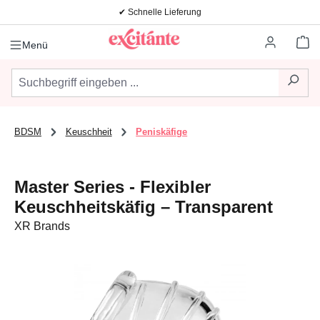
✔ Schnelle Lieferung
Zum Hauptinhalt springen
Wa
Menü
BDSM
Keuschheit
Peniskäfige
Master Series - Flexibler
Keuschheitskäfig – Transparent
XR Brands
Bildergalerie überspringen