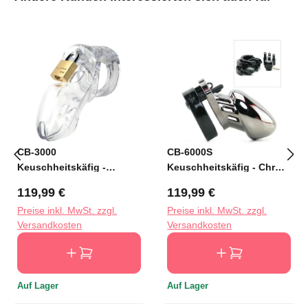
CB-3000
CB-6000S
Keuschheitskäfig -
Keuschheitskäfig - Chrom
Transparent - 37 mm
- 35 mm
Regulärer Preis:
Regulärer Preis:
119,99 €
119,99 €
Preise inkl. MwSt. zzgl.
Preise inkl. MwSt. zzgl.
Versandkosten
Versandkosten
Auf Lager
Auf Lager