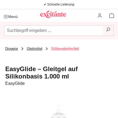
✔ Schnelle Lieferung
Zum Hauptinhalt springen
Wa
Menü
Drogerie
Gleitmittel
Silikongleitmittel
EasyGlide – Gleitgel auf
Silikonbasis 1.000 ml
EasyGlide
Bildergalerie überspringen