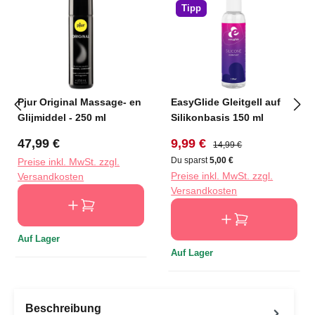
Tipp
Pjur Original Massage- en
EasyGlide Gleitgell auf
Glijmiddel - 250 ml
Silikonbasis 150 ml
Regulärer Preis:
Verkaufspreis:
Regulärer Preis:
47,99 €
9,99 €
14,99 €
Du sparst
5,00 €
Preise inkl. MwSt. zzgl.
Preise inkl. MwSt. zzgl.
Versandkosten
Versandkosten
Auf Lager
Auf Lager
Beschreibung