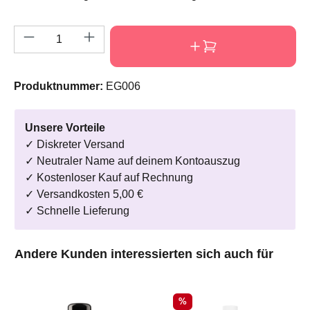
Produkt Anzahl: Gib den gewünschten Wert e
Produktnummer:
EG006
Unsere Vorteile
✓ Diskreter Versand
✓ Neutraler Name auf deinem Kontoauszug
✓ Kostenloser Kauf auf Rechnung
✓ Versandkosten 5,00 €
✓ Schnelle Lieferung
Produktgalerie überspringen
Andere Kunden interessierten sich auch für
Rabatt
%