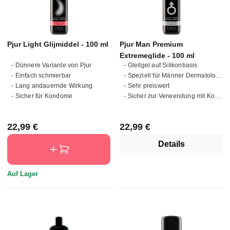
Pjur Light Glijmiddel - 100 ml
Pjur Man Premium
Extremeglide - 100 ml
- Dünnere Variante von Pjur
- Gleitgel auf Silikonbasis
- Einfach schmierbar
- Speziell für Männer Dermatologisch getestet
- Lang andauernde Wirkung
- Sehr preiswert
- Sicher für Kondome
- Sicher zur Verwendung mit Kondomen
Regulärer Preis:
Regulärer Preis:
22,99 €
22,99 €
Details
Auf Lager