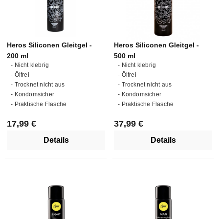
Heros Siliconen Gleitgel -
Heros Siliconen Gleitgel -
200 ml
500 ml
- Nicht klebrig
- Nicht klebrig
- Ölfrei
- Ölfrei
- Trocknet nicht aus
- Trocknet nicht aus
- Kondomsicher
- Kondomsicher
- Praktische Flasche
- Praktische Flasche
Regulärer Preis:
Regulärer Preis:
17,99 €
37,99 €
Details
Details