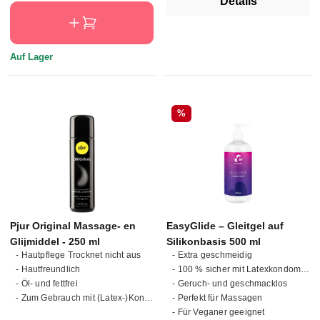
Details
Auf Lager
Rabatt
%
Pjur Original Massage- en
EasyGlide – Gleitgel auf
Glijmiddel - 250 ml
Silikonbasis 500 ml
- Hautpflege Trocknet nicht aus
- Extra geschmeidig
- Hautfreundlich
- 100 % sicher mit Latexkondomen
- Öl- und fettfrei
- Geruch- und geschmacklos
- Zum Gebrauch mit (Latex-)Kondomen geeignet
- Perfekt für Massagen
- Für Veganer geeignet