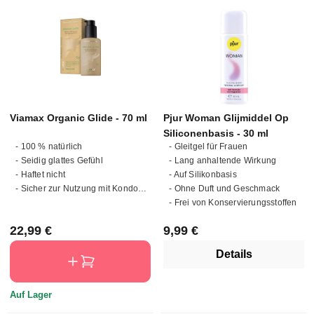
Viamax Organic Glide - 70 ml
Pjur Woman Glijmiddel Op
Siliconenbasis - 30 ml
- 100 % natürlich
- Gleitgel für Frauen
- Seidig glattes Gefühl
- Lang anhaltende Wirkung
- Haftet nicht
- Auf Silikonbasis
- Sicher zur Nutzung mit Kondomen und Toys
- Ohne Duft und Geschmack
- Frei von Konservierungsstoffen
Regulärer Preis:
Regulärer Preis:
22,99 €
9,99 €
Details
Auf Lager