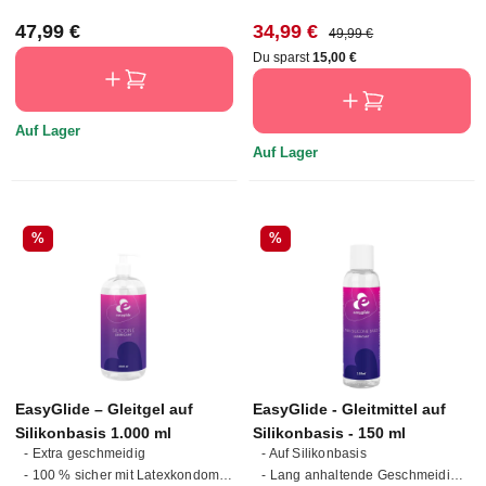
Regulärer Preis:
Verkaufspreis:
Regulärer Preis:
47,99 €
34,99 €
49,99 €
Du sparst
15,00 €
Auf Lager
Auf Lager
Rabatt
Rabatt
%
%
EasyGlide – Gleitgel auf
EasyGlide - Gleitmittel auf
Silikonbasis 1.000 ml
Silikonbasis - 150 ml
- Extra geschmeidig
- Auf Silikonbasis
- 100 % sicher mit Latexkondomen
- Lang anhaltende Geschmeidigkeit