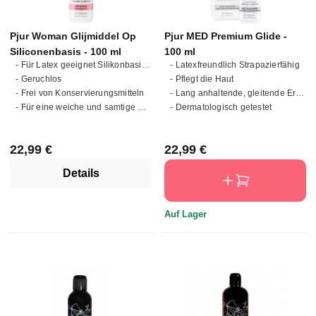
Pjur Woman Glijmiddel Op
Pjur MED Premium Glide -
Siliconenbasis - 100 ml
100 ml
- Für Latex geeignet Silikonbasiert
- Latexfreundlich Strapazierfähig
- Geruchlos
- Pflegt die Haut
- Frei von Konservierungsmitteln
- Lang anhaltende, gleitende Erfahrung
- Für eine weiche und samtige Haut
- Dermatologisch getestet
Regulärer Preis:
Regulärer Preis:
22,99 €
22,99 €
Details
Auf Lager