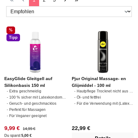
Rabatt
%
Tipp
EasyGlide Gleitgell auf
Pjur Original Massage- en
Silikonbasis 150 ml
Glijmiddel - 100 ml
- Extra geschmeidig
- Hautpflege Trocknet nicht aus Hautfreundlich
- 100 % sicher mit Latexkondomen
- Öl- und fettfrei
- Geruch- und geschmacklos
- Für die Verwendung mit (Latex-)Kondomen geeignet
- Perfekt für Massagen
- Für Veganer geeignet
Verkaufspreis:
Regulärer Preis:
Regulärer Preis:
9,99 €
22,99 €
14,99 €
Du sparst
5,00 €