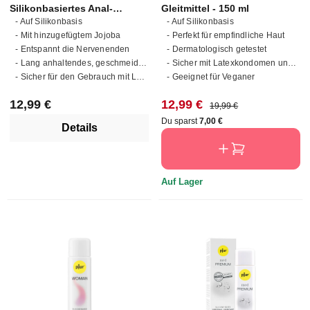
Silikonbasiertes Anal-
Gleitmittel - 150 ml
- Auf Silikonbasis
- Auf Silikonbasis
Gleitmittel - 30 ml
- Mit hinzugefügtem Jojoba
- Perfekt für empfindliche Haut
- Entspannt die Nervenenden
- Dermatologisch getestet
- Lang anhaltendes, geschmeidiges Ergebnis
- Sicher mit Latexkondomen und Spielzeugen
- Sicher für den Gebrauch mit Latexkondomen
- Geeignet für Veganer
Regulärer Preis:
Verkaufspreis:
Regulärer Preis:
12,99 €
12,99 €
19,99 €
Du sparst
7,00 €
Details
Auf Lager