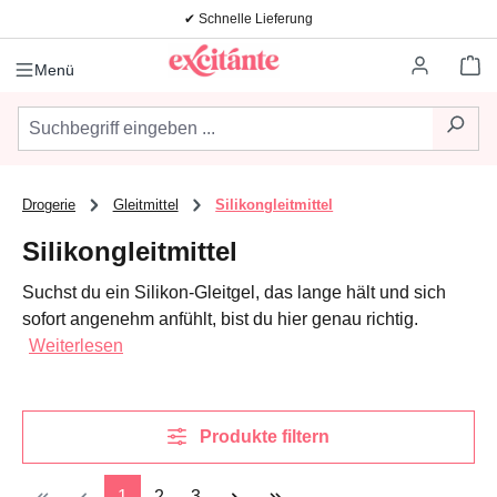
✔ Schnelle Lieferung
Zum Hauptinhalt springen
Wa
Menü
Drogerie
Gleitmittel
Silikongleitmittel
Silikongleitmittel
Suchst du ein Silikon-Gleitgel, das lange hält und sich
sofort angenehm anfühlt, bist du hier genau richtig.
Weiterlesen
Produkte filtern
Seite
Seite
Seite
1
2
3