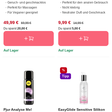
- Geruch- und geschmacklos
- Perfekt für den analen Gebrauch
- Perfekt für Massagen
- Nicht klebrig
- Für Veganer geeignet
- Neutraler Duft und Geschmack
Verkaufspreis:
Regulärer Preis:
Verkaufspreis:
Regulärer Preis:
49,99 €
9,99 €
69,99 €
14,99 €
Du sparst
20,00 €
Du sparst
5,00 €
Auf Lager
Auf Lager
Rabatt
%
Tipp
Pjur Analyse Me!
EasyGlide Sensitive Silikon