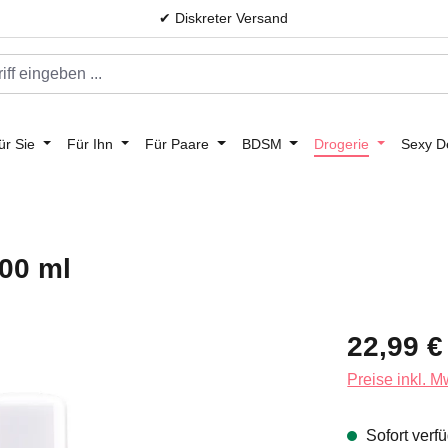
✔ Diskreter Versand
ür Sie
Für Ihn
Für Paare
BDSM
Drogerie
Sexy D
00 ml
Regulärer Prei
22,99 €
Preise inkl. 
Sofort verfü