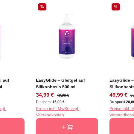
Rabatt
Rabatt
%
%
l auf
EasyGlide – Gleitgel auf
EasyGlide – 
l
Silikonbasis 500 ml
Silikonbasi
reis:
Verkaufspreis:
Regulärer Preis:
Verkaufspr
Re
34,99 €
49,99 €
49,99 €
69
Du sparst
15,00 €
Du sparst
20,0
zgl.
Preise inkl. MwSt. zzgl.
Preise inkl. 
Versandkosten
Versandkost