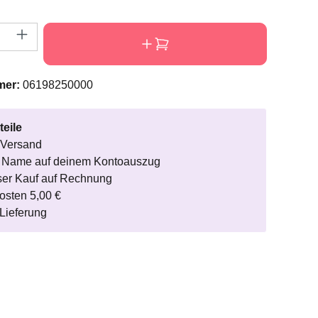
nzahl: Gib den gewünschten Wert ein oder
mer:
06198250000
teile
 Versand
r Name auf deinem Kontoauszug
ser Kauf auf Rechnung
osten 5,00 €
Lieferung