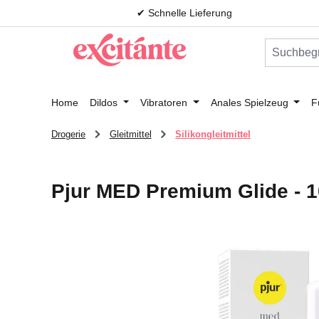
✔ Schnelle Lieferung
m Hauptinhalt springen
Zur Suche springen
Zur Hauptnavigation springen
Home
Dildos
Vibratoren
Anales Spielzeug
F
Drogerie
Gleitmittel
Silikongleitmittel
Pjur MED Premium Glide - 1
Bildergalerie überspringen