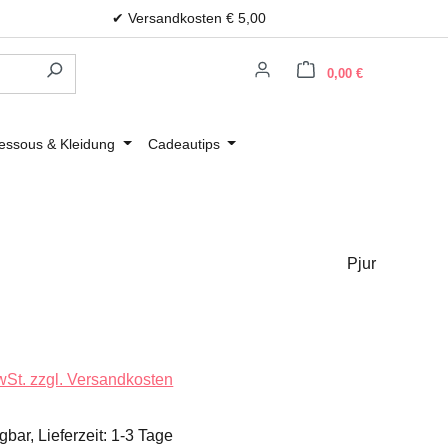
✔ Versandkosten € 5,00
Warenkorb e
0,00 €
essous & Kleidung
Cadeautips
Pjur
s:
MwSt. zzgl. Versandkosten
gbar, Lieferzeit: 1-3 Tage