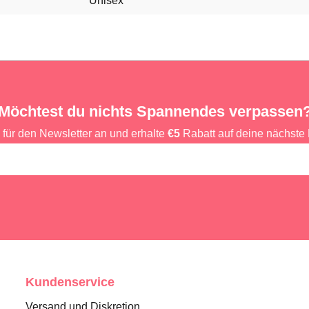
Unisex
Möchtest du nichts Spannendes verpassen
 für den Newsletter an und erhalte
€5
Rabatt auf deine nächste 
Kundenservice
Versand und Diskretion