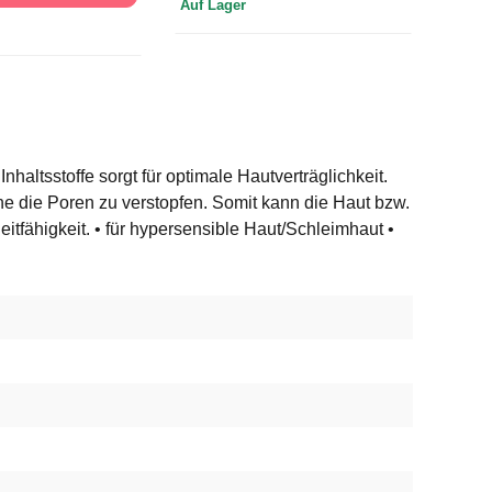
Auf Lager
Auf L
haltsstoffe sorgt für optimale Hautverträglichkeit.
ne die Poren zu verstopfen. Somit kann die Haut bzw.
itfähigkeit. • für hypersensible Haut/Schleimhaut •