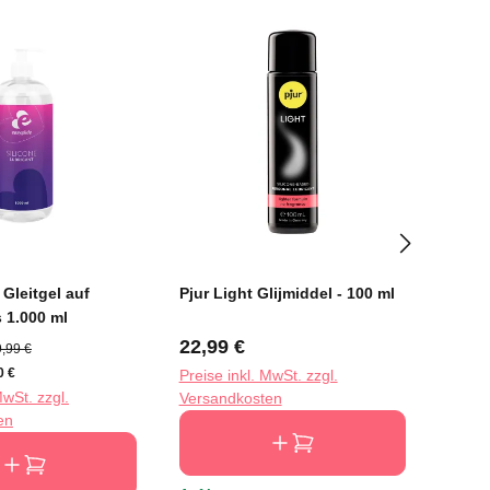
Gleitgel auf
Pjur Light Glijmiddel - 100 ml
Pjur 
s 1.000 ml
Glijm
eis:
gulärer Preis:
Regulärer Preis:
Regu
22,99 €
89,9
,99 €
0 €
Preise inkl. MwSt. zzgl.
Preise
MwSt. zzgl.
Versandkosten
Versa
en