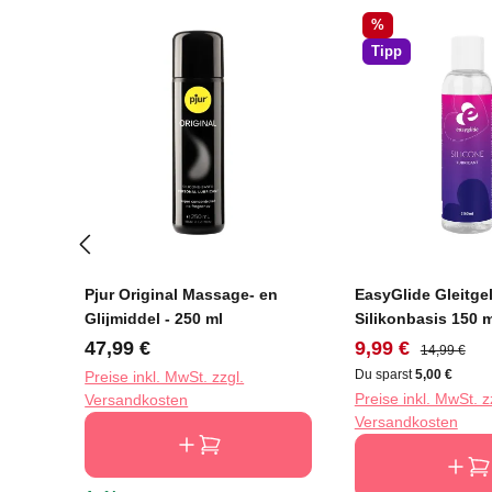
Rabatt
%
Tipp
Pjur Original Massage- en
EasyGlide Gleitgel
Glijmiddel - 250 ml
Silikonbasis 150 m
Regulärer Preis:
Verkaufspreis:
Regulärer P
47,99 €
9,99 €
14,99 €
Du sparst
5,00 €
Preise inkl. MwSt. zzgl.
Preise inkl. MwSt. z
Versandkosten
Versandkosten