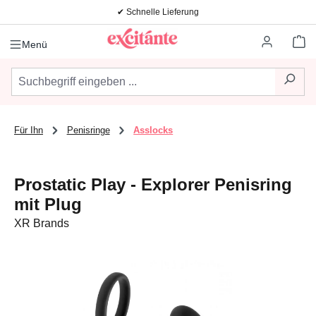
✔ Schnelle Lieferung
Zum Hauptinhalt springen
Wa
Menü
Für Ihn
Penisringe
Asslocks
Prostatic Play - Explorer Penisring
mit Plug
XR Brands
Bildergalerie überspringen