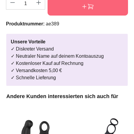
Produkt Anzahl: Gib den gewünschten Wert e
Produktnummer:
ae389
Unsere Vorteile
✓ Diskreter Versand
✓ Neutraler Name auf deinem Kontoauszug
✓ Kostenloser Kauf auf Rechnung
✓ Versandkosten 5,00 €
✓ Schnelle Lieferung
Produktgalerie überspringen
Andere Kunden interessierten sich auch für