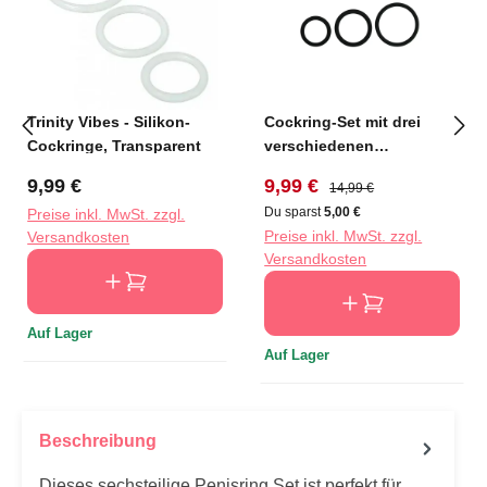
Trinity Vibes - Silikon-
Cockring-Set mit drei
Cockringe, Transparent
verschiedenen
Ringgrößen - Schwarz
Regulärer Preis:
Verkaufspreis:
Regulärer Preis:
9,99 €
9,99 €
14,99 €
Du sparst
5,00 €
Preise inkl. MwSt. zzgl.
Preise inkl. MwSt. zzgl.
Versandkosten
Versandkosten
Auf Lager
Auf Lager
Beschreibung
Dieses sechsteilige Penisring Set ist perfekt für