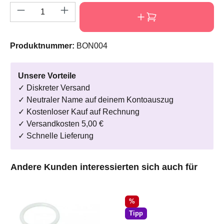
Produkt Anzahl: Gib den gewünschten Wert e
Produktnummer:
BON004
Unsere Vorteile
✓ Diskreter Versand
✓ Neutraler Name auf deinem Kontoauszug
✓ Kostenloser Kauf auf Rechnung
✓ Versandkosten 5,00 €
✓ Schnelle Lieferung
Produktgalerie überspringen
Andere Kunden interessierten sich auch für
Rabatt
%
Tipp