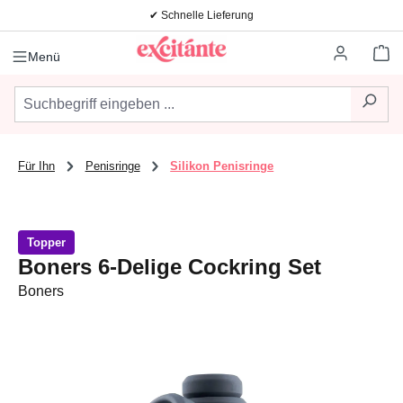
✔ Schnelle Lieferung
Zum Hauptinhalt springen
Wa
Menü
Für Ihn
Penisringe
Silikon Penisringe
Topper
Boners 6-Delige Cockring Set
Boners
Bildergalerie überspringen