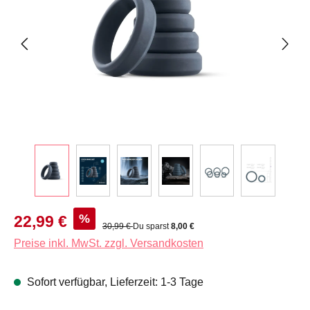
Verkaufspreis:
%
22,99 €
Regulärer Preis:
30,99 €
Du sparst
8,00 €
Preise inkl. MwSt. zzgl. Versandkosten
Sofort verfügbar, Lieferzeit: 1-3 Tage