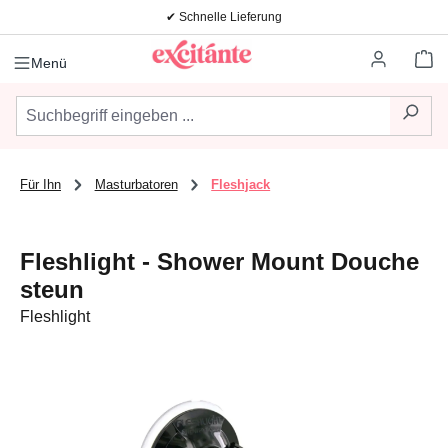
✔ Schnelle Lieferung
Zum Hauptinhalt springen
Wa
Menü
Für Ihn
Masturbatoren
Fleshjack
Fleshlight - Shower Mount Douche
steun
Fleshlight
Bildergalerie überspringen