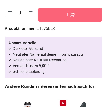
Produkt Anzahl: Gib den gewünschten Wert e
Produktnummer:
ET175BLK
Unsere Vorteile
✓ Diskreter Versand
✓ Neutraler Name auf deinem Kontoauszug
✓ Kostenloser Kauf auf Rechnung
✓ Versandkosten 5,00 €
✓ Schnelle Lieferung
Produktgalerie überspringen
Andere Kunden interessierten sich auch für
Rabatt
%