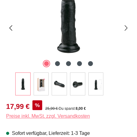
Verkaufspreis:
%
17,99 €
Regulärer Preis:
25,99 €
Du sparst
8,00 €
Preise inkl. MwSt. zzgl. Versandkosten
Sofort verfügbar, Lieferzeit: 1-3 Tage