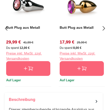
Butt Plug aus Metall
Butt Plug aus Metall
Verkaufspreis:
Regulärer Preis:
Verkaufspreis:
Regulärer Preis:
29,99 €
17,99 €
41,99 €
25,99 €
Du sparst
12,00 €
Du sparst
8,00 €
Preise inkl. MwSt. zzgl.
Preise inkl. MwSt. zzgl.
Versandkosten
Versandkosten
Auf Lager
Auf Lager
Beschreibung
Dieser atemberaubende glänzende Analplug aus