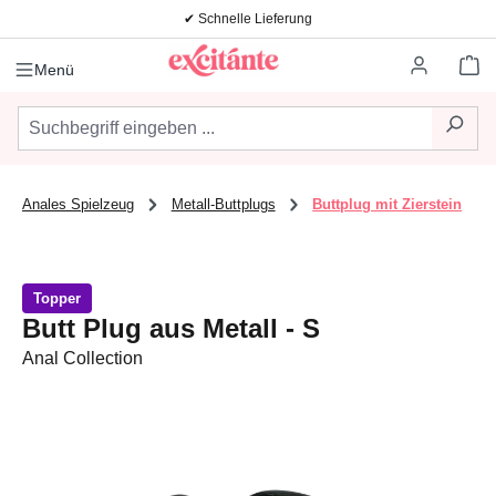
✔ Schnelle Lieferung
Zum Hauptinhalt springen
Wa
Menü
Anales Spielzeug
Metall-Buttplugs
Buttplug mit Zierstein
Topper
Butt Plug aus Metall - S
Anal Collection
Bildergalerie überspringen