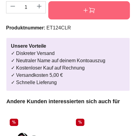
Produkt Anzahl: Gib den gewünschten Wert e
Produktnummer:
ET124CLR
Unsere Vorteile
✓ Diskreter Versand
✓ Neutraler Name auf deinem Kontoauszug
✓ Kostenloser Kauf auf Rechnung
✓ Versandkosten 5,00 €
✓ Schnelle Lieferung
Produktgalerie überspringen
Andere Kunden interessierten sich auch für
Rabatt
Rabatt
%
%