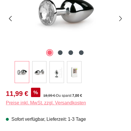
Verkaufspreis:
%
11,99 €
Regulärer Preis:
18,99 €
Du sparst
7,00 €
Preise inkl. MwSt. zzgl. Versandkosten
Sofort verfügbar, Lieferzeit: 1-3 Tage