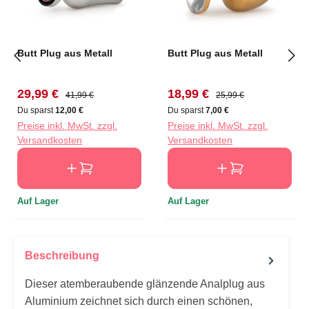
Butt Plug aus Metall
Butt Plug aus Metall
Verkaufspreis:
Regulärer Preis:
Verkaufspreis:
Regulärer Preis:
29,99 €
18,99 €
41,99 €
25,99 €
Du sparst
12,00 €
Du sparst
7,00 €
Preise inkl. MwSt. zzgl.
Preise inkl. MwSt. zzgl.
Versandkosten
Versandkosten
Auf Lager
Auf Lager
Beschreibung
Dieser atemberaubende glänzende Analplug aus
Aluminium zeichnet sich durch einen schönen,