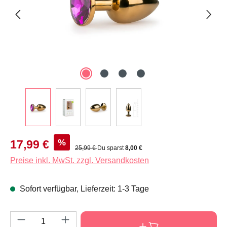
Verkaufspreis:
%
17,99 €
Regulärer Preis:
25,99 €
Du sparst
8,00 €
Preise inkl. MwSt. zzgl. Versandkosten
Sofort verfügbar, Lieferzeit: 1-3 Tage
Produkt Anzahl: Gib den gewünschten Wert e