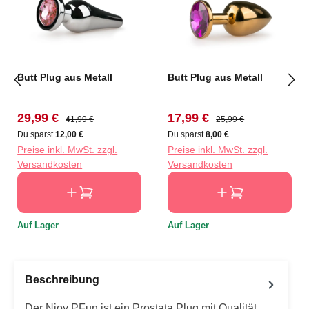
Butt Plug aus Metall
Butt Plug aus Metall
Verkaufspreis:
Regulärer Preis:
Verkaufspreis:
Regulärer Preis:
29,99 €
17,99 €
41,99 €
25,99 €
Du sparst
12,00 €
Du sparst
8,00 €
Preise inkl. MwSt. zzgl.
Preise inkl. MwSt. zzgl.
Versandkosten
Versandkosten
Auf Lager
Auf Lager
Beschreibung
Der Njoy PFun ist ein Prostata Plug mit Qualität.