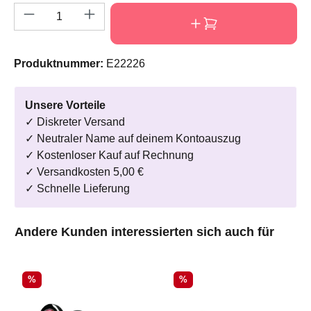
Produkt Anzahl: Gib den gewünschten Wert e
Produktnummer:
E22226
Unsere Vorteile
✓ Diskreter Versand
✓ Neutraler Name auf deinem Kontoauszug
✓ Kostenloser Kauf auf Rechnung
✓ Versandkosten 5,00 €
✓ Schnelle Lieferung
Produktgalerie überspringen
Andere Kunden interessierten sich auch für
Rabatt
Rabatt
%
%