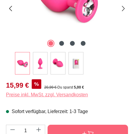
Verkaufspreis:
%
15,99 €
Regulärer Preis:
20,99 €
Du sparst
5,00 €
Preise inkl. MwSt. zzgl. Versandkosten
Sofort verfügbar, Lieferzeit: 1-3 Tage
Produkt Anzahl: Gib den gewünschten Wert e