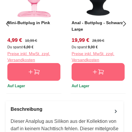
Mini-Buttplug in Pink
Anal - Buttplug - Schwarz
Large
Verkaufspreis:
Regulärer Preis:
Verkaufspreis:
Regulärer Preis:
4,99 €
19,99 €
10,99 €
28,99 €
Du sparst
6,00 €
Du sparst
9,00 €
Preise inkl. MwSt. zzgl.
Preise inkl. MwSt. zzgl.
Versandkosten
Versandkosten
Auf Lager
Auf Lager
Beschreibung
Dieser Analplug aus Silikon aus der Kollektion von
darf in keinem Nachttisch fehlen. Dieser mittelgroße