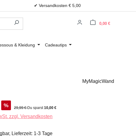
✔ Versandkosten € 5,00
Warenkorb e
0,00 €
essous & Kleidung
Cadeautips
MyMagicWand
%
Regulärer Preis:
29,99 €
Du sparst
10,00 €
MwSt. zzgl. Versandkosten
gbar, Lieferzeit: 1-3 Tage