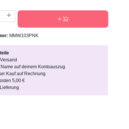
nzahl: Gib den gewünschten Wert ein oder
mer:
MMW103PNK
teile
 Versand
r Name auf deinem Kontoauszug
ser Kauf auf Rechnung
osten 5,00 €
Lieferung