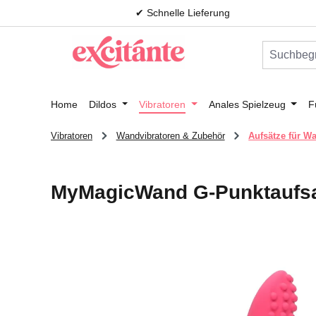
✔ Schnelle Lieferung
m Hauptinhalt springen
Zur Suche springen
Zur Hauptnavigation springen
Home
Dildos
Vibratoren
Anales Spielzeug
F
Vibratoren
Wandvibratoren & Zubehör
Aufsätze für W
MyMagicWand G-Punktaufsa
Bildergalerie überspringen