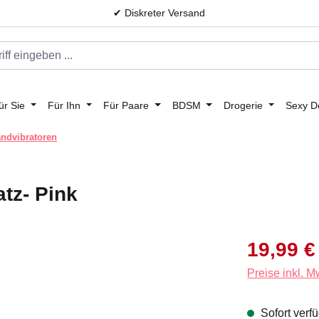
✔ Diskreter Versand
ür Sie
Für Ihn
Für Paare
BDSM
Drogerie
Sexy D
andvibratoren
tz- Pink
Verkaufspreis:
19,99 €
Preise inkl. 
Sofort verfü