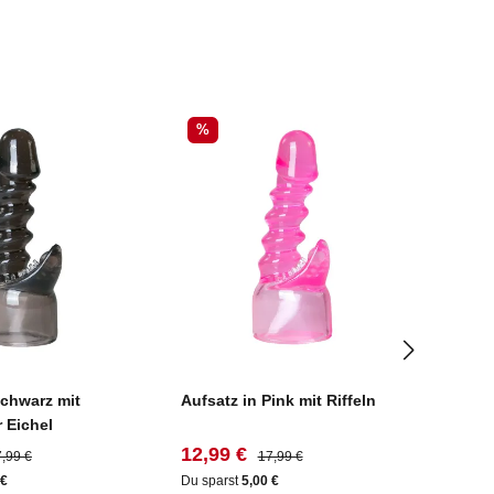
Rabatt
Rab
%
%
Schwarz mit
Aufsatz in Pink mit Riffeln
Mastu
r Eichel
Schw
eis:
gulärer Preis:
Verkaufspreis:
Regulärer Preis:
Verk
12,99 €
14,9
,99 €
17,99 €
 €
Du sparst
5,00 €
Du spa