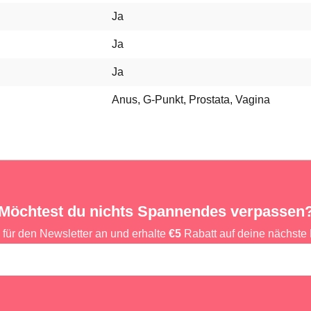
Ja
Ja
Ja
Anus, G-Punkt, Prostata, Vagina
Möchtest du nichts Spannendes verpassen
 für den Newsletter an und erhalte
€5
Rabatt auf deine nächste 