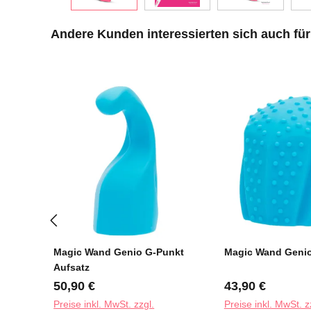
Produktgalerie überspringen
Andere Kunden interessierten sich auch für
Magic Wand Genio G-Punkt
Magic Wand Genio
Aufsatz
Regulärer Preis:
Regulärer Preis
50,90 €
43,90 €
Preise inkl. MwSt. zzgl.
Preise inkl. MwSt. z