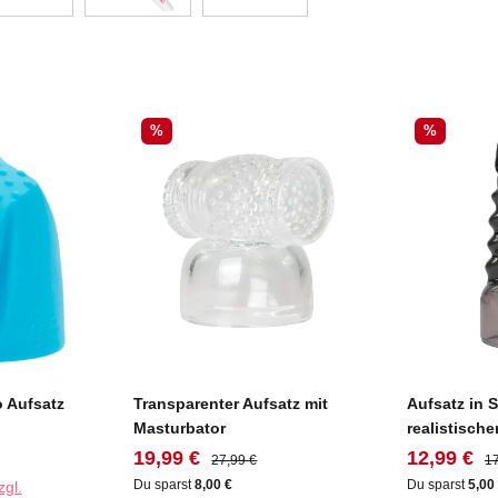
Rabatt
Rabatt
%
%
 Aufsatz
Transparenter Aufsatz mit
Aufsatz in 
Masturbator
realistische
:
Verkaufspreis:
Regulärer Preis:
Verkaufspr
Re
19,99 €
12,99 €
27,99 €
17
Du sparst
8,00 €
Du sparst
5,00
zgl.