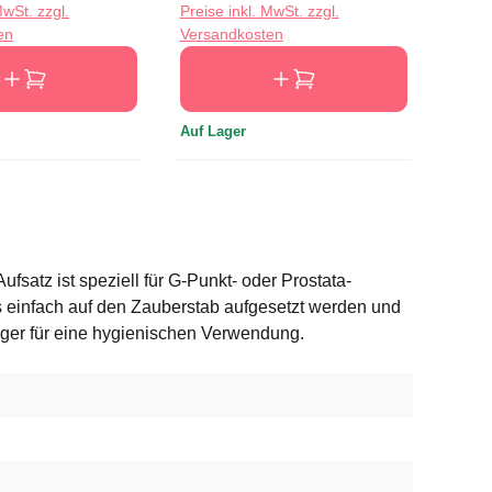
MwSt. zzgl.
Preise inkl. MwSt. zzgl.
Preise
en
Versandkosten
Versa
Auf Lager
Auf L
atz ist speziell für G-Punkt- oder Prostata-
uss einfach auf den Zauberstab aufgesetzt werden und
ger für eine hygienischen Verwendung.