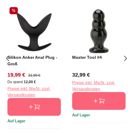
Rabatt
%
Silikon Anker Anal Plug -
Master Tool #4
Groß
Verkaufspreis:
Regulärer Preis:
Regulärer Preis:
19,99 €
32,99 €
31,99 €
Du sparst
12,00 €
Preise inkl. MwSt. zzgl.
Preise inkl. MwSt. zzgl.
Versandkosten
Versandkosten
Auf Lager
Auf Lager