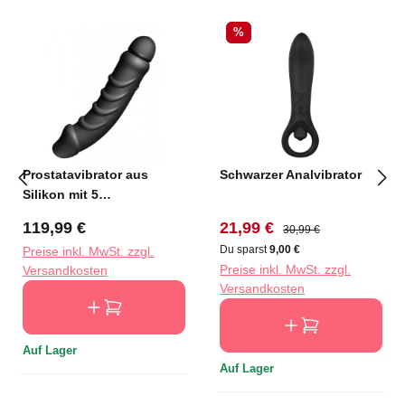
Rabatt
%
Prostatavibrator aus
Schwarzer Analvibrator
Silikon mit 5
Vibrationsstufen
Regulärer Preis:
Verkaufspreis:
Regulärer Preis:
119,99 €
21,99 €
30,99 €
Du sparst
9,00 €
Preise inkl. MwSt. zzgl.
Preise inkl. MwSt. zzgl.
Versandkosten
Versandkosten
Auf Lager
Auf Lager